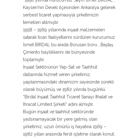
“1958 yılında Kurucumuz Sayın İsmet BİRDAL ,
Kayseri’nin Develi ilçesinden Ankara’ya gelerek
serbest ticaret yapmasıyla şirketimizin
temelleri atılmıştır.
1958 – 1969 yıllarında inşaat malzemeleri
satarak ticari faaliyetlerini sürdüren kurucumuz
İsmet BİRDAL bu arada Borusan boru , Baştaş
Çimento bayiliklerini de bünyesinde
toplamıştır.
İnşaat Sektörünün Yap-Sat ve Taahhüt
dallarında hizmet veren şirketimiz,
yapılanmasındaki dinamizm sayesinde sürekli
olarak büyümüş ve 1982 yılında bugünkü
“Birdal İnşaat Taahhüt Ticaret Sanayi İthalat ve
İhracat Limited Şirketi” adını almıştır.
Bugün inşaat ve taahhüt sektöründe
yadsınamayacak bir yere gelmiş olan
şirketimiz, uzun ömürlü iş hayatına 1969 –
1982 yılları arasında ferdi işletme olarak konut,