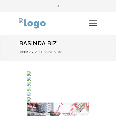
BASINDA BIZ
ANASAYFA
/
BASINDA BIZ